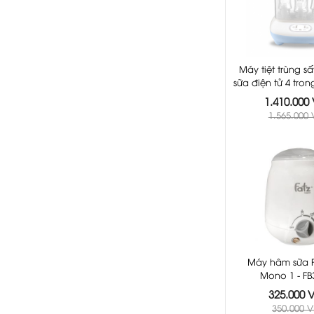
Máy tiệt trùng s
sữa điện tử 4 tron
FB4910
1.410.000
1.565.000
Máy hâm sữa 
Mono 1 - FB
325.000
350.000 