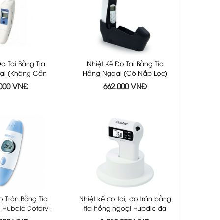
Đo Tai Bằng Tia
Nhiệt Kế Đo Tai Bằng Tia
ại (Không Cần
Hồng Ngoại (Có Nắp Lọc)
 Hubdic Tommy
Hubdic Thermo Buddy -
.000 VNĐ
662.000 VNĐ
l - HDNET100
HDTB100
o Trán Bằng Tia
Nhiệt kế đo tai, đo trán bằng
Hubdic Dotory -
tia hồng ngoại Hubdic đa
DFS100
năng 3 trong 1 HDFS-300