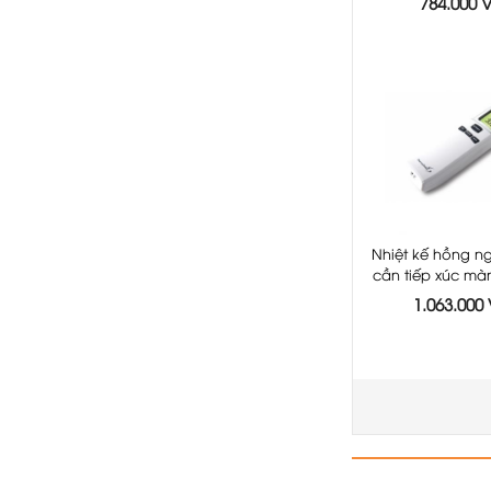
784.000
Tommy Multy -
Nhiệt kế hồng n
cần tiếp xúc mà
có báo sốt 
1.063.000
Thermofinder S