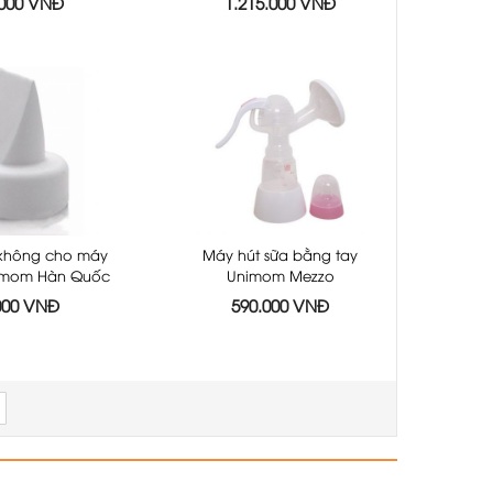
.000 VNĐ
1.215.000 VNĐ
không cho máy
Máy hút sữa bằng tay
nimom Hàn Quốc
Unimom Mezzo
000 VNĐ
590.000 VNĐ