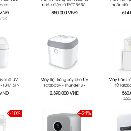
pera
nước điện tử FATZ BABY -
nước siêu 
FB4036SL
F
 VNĐ
850.000 VNĐ
614
 VNĐ
sấy khô UV
Máy tiệt trùng sấy khô UV
Máy hâm sữa
 - FB4715TN
Fatzbaby - Thunder 3 -
tử Fatzb
FB4713TN
FB
 VNĐ
2.390.000 VNĐ
560
700
-10%
-24%