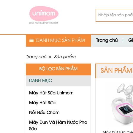
DANH MỤC SẢN PHẨM
Trang chủ
Gi
Trang chủ
»
Sản phẩm
BỘ LỌC SẢN PHẨM
SẢN PHẨM
DANH MỤC
Máy Hút Sữa Unimom
Máy Hút Sữa
Nồi Nấu Chậm
Máy Đun Và Hâm Nước Pha
Sữa
Máy hút sữa đi