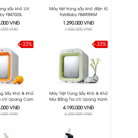
rùng sấy khô UV
Máy tiệt trùng sấy khô điện tử
aby FB4702SL
FatzBaby FB4909KM
0.000 VNĐ
1.290.000 VNĐ
8.000 VNĐ
1.560.000 VNĐ
-33%
-33%
ùng Sấy Khô & Khử
Máy Tiệt Trùng Sấy Khô & Khử
ia UV Upang Cam
Mùi Bằng Tia UV Upang Xanh
Lá
0.000 VNĐ
4.190.000 VNĐ
0.000 VNĐ
6.250.000 VNĐ