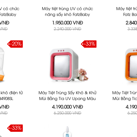
UV có chức
Máy tiệt trùng UV có chức
Máy tiệt t
FatzBaby
năng sấy khô FatzBaby
Fatz B
àu Xanh
FB4700KM - Màu Trắng
 VNĐ
1.950.000 VNĐ
2.84
 VNĐ
2.240.000 VNĐ
3.33
-20%
-33%
 khô điện tử
Máy Tiệt Trùng Sấy Khô & Khử
Máy Tiệt Tr
B4908SL
Mùi Bằng Tia UV Upang Màu
Mùi Bằng T
Hồng
 VNĐ
4.190.000 VNĐ
4.19
 VNĐ
6.250.000 VNĐ
6.25
-33%