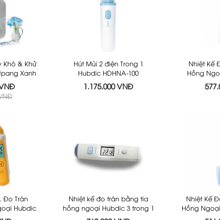
ấy Khô & Khử
Hút Mũi 2 điện Trong 1
Nhiệt Kế 
 Upang Xanh
Hubdic HDHNA-100
Hồng Ngo
g
Nắp Lọc)
 VNĐ
1.175.000 VNĐ
577
Origina
 VNĐ
, Đo Trán
Nhiệt kế đo trán bằng tia
Nhiệt Kế Đ
goại Hubdic
hồng ngoại Hubdic 3 trong 1
Hồng Ngoại 
3 Trong 1
Dotory Multi HDFS201
H