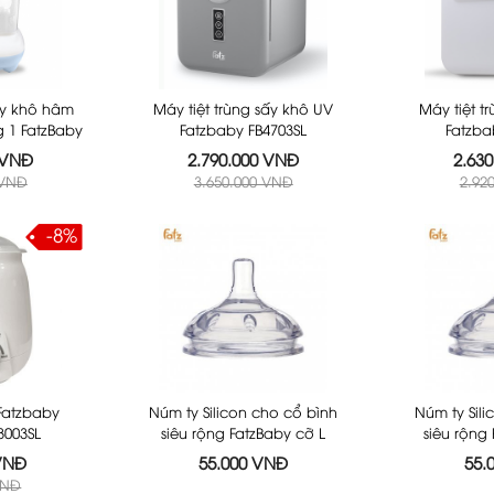
ấy khô hâm
Máy tiệt trùng sấy khô UV
Máy tiệt t
g 1 FatzBaby
Fatzbaby FB4703SL
Fatzba
KM
 VNĐ
2.790.000 VNĐ
2.63
 VNĐ
3.650.000 VNĐ
2.92
-8%
Fatzbaby
Núm ty Silicon cho cổ bình
Núm ty Sil
3003SL
siêu rộng FatzBaby cỡ L
siêu rộng
FB0003C
F
 VNĐ
55.000 VNĐ
55.
VNĐ