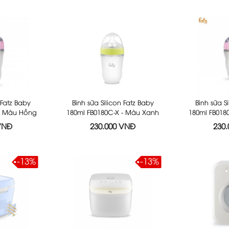
 Fatz Baby
Bình sữa Silicon Fatz Baby
Bình sữa S
 - Màu Hồng
180ml FB0180C-X - Màu Xanh
180ml FB018
 VNĐ
230.000 VNĐ
230
-13%
-13%