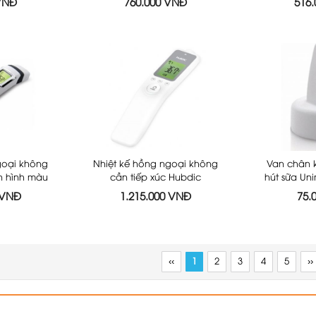
 VNĐ
760.000 VNĐ
516
 HDTET200
goại không
Nhiệt kế hồng ngoại không
Van chân 
n hình màu
cần tiếp xúc Hubdic
hút sữa U
Hubdic
Thermofinder Plus - HDFS1000
 VNĐ
1.215.000 VNĐ
75.
 HDFS-700
‹‹
1
2
3
4
5
››