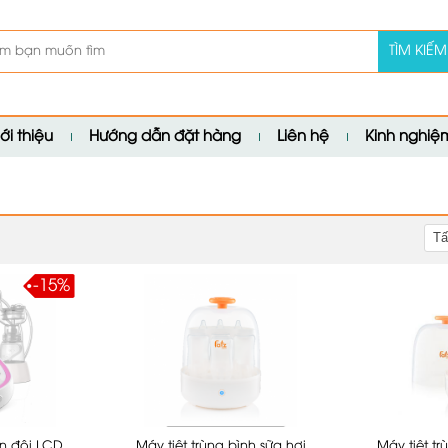
TÌM KIẾM
ới thiệu
Hướng dẫn đặt hàng
Liên hệ
Kinh nghi
Tấ
-15%
ện đôi LCD
Máy tiệt trùng bình sữa hơi
Máy tiệt tr