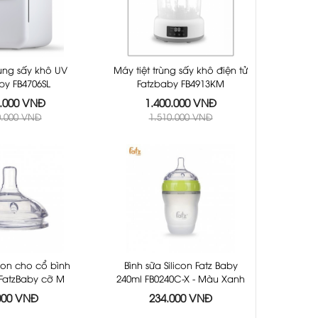
rùng sấy khô UV
Máy tiệt trùng sấy khô điện tử
by FB4706SL
Fatzbaby FB4913KM
0.000 VNĐ
1.400.000 VNĐ
0.000 VNĐ
1.510.000 VNĐ
icon cho cổ bình
Bình sữa Silicon Fatz Baby
 FatzBaby cỡ M
240ml FB0240C-X - Màu Xanh
B0002C
000 VNĐ
234.000 VNĐ