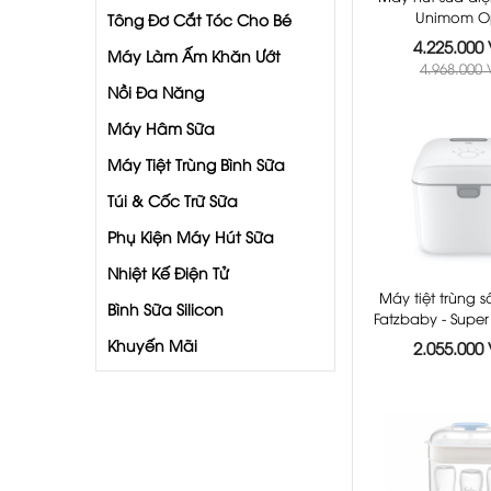
Unimom O
Tông Đơ Cắt Tóc Cho Bé
4.225.000
Máy Làm Ấm Khăn Ướt
4.968.000
Nồi Đa Năng
Máy Hâm Sữa
Máy Tiệt Trùng Bình Sữa
Túi & Cốc Trữ Sữa
Phụ Kiện Máy Hút Sữa
Nhiệt Kế Điện Tử
Máy tiệt trùng 
Bình Sữa Silicon
Fatzbaby - Super
Khuyến Mãi
2.055.000