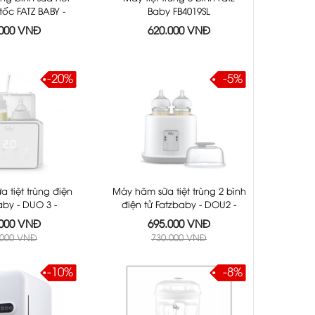
tốc FATZ BABY -
Baby FB4019SL
B4021SL
.000 VNĐ
620.000 VNĐ
-20%
-5%
 tiệt trùng điện
Máy hâm sữa tiệt trùng 2 bình
aby - DUO 3 -
điện tử Fatzbaby - DOU2 -
3093VN
FB3223SL
.000 VNĐ
695.000 VNĐ
.000 VNĐ
730.000 VNĐ
-10%
-8%