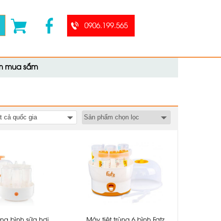
0906.199.565
ệm mua sắm
t cả quốc gia
ùng bình sữa hơi
Máy tiệt trùng 6 bình Fatz