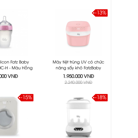
-13%
ilicon Fatz Baby
Máy tiệt trùng UV có chức
0C-H - Màu Hồng
năng sấy khô FatzBaby
FB4700KM - Màu Hồng
.000 VNĐ
1.950.000 VNĐ
2.240.000 VNĐ
-15%
-18%