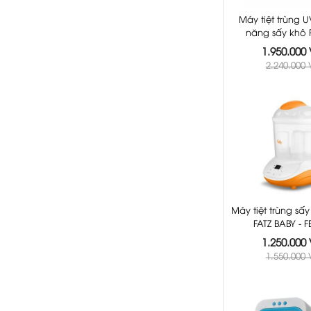
Máy tiệt trùng 
năng sấy khô 
FB4700KM - M
1.950.000
2.240.000
Máy tiệt trùng sấy
FATZ BABY - F
1.250.000
1.550.000