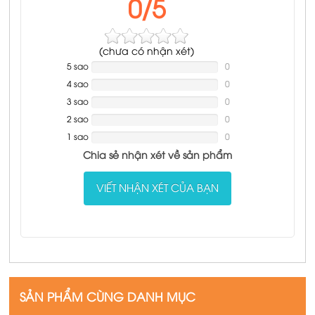
0/5
(
chưa có
nhận xét)
5 sao
NAN%
0
Complete
4 sao
NAN%
0
Complete
3 sao
NAN%
0
Complete
2 sao
NAN%
0
Complete
1 sao
NAN%
0
Complete
Chia sẻ nhận xét về sản phẩm
VIẾT NHẬN XÉT CỦA BẠN
SẢN PHẨM CÙNG DANH MỤC