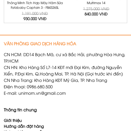
Thông Minh Tích Hợp Máy Hâm Sữa
Multimax 14
Fatzbaby Captain 3 - FB4326SL
1.275.000 VNĐ
1.191.000 VNĐ
840.000 VNĐ
930.000 VNĐ
VĂN PHÒNG GIAO DỊCH HÀNG HÓA
CN HCM: DD14 Bạch Mã, cư xá Bắc Hải, phường Hòa Hưng,
TP.HCM
CN HN: Kho Hàng Số L7-14 KĐT mới Đại Kim, đường Nguyễn
Xiển, P.Đại Kim, Q.Hoàng Mai, TP. Hà Nội (Gọi trước khi đến)
CN Nha Trang: Kho Hàng KĐT Mỹ Gia, TP. Nha Trang
Điện thoại: 0986.680.500
E-mail: unimom.vn@gmail.com
Thông tin chung
Giới thiệu
Hướng dẫn đặt hàng