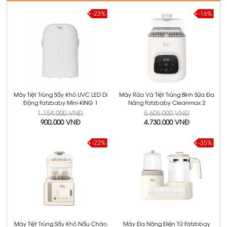
-23%
-16%
Máy Tiệt Trùng Sấy Khô UVC LED Di
Máy Rửa Và Tiệt Trùng Bình Sữa Đa
Động Fatzbaby Mini-KING 1
Năng Fatzbaby Cleanmax 2
1.154.000 VNĐ
5.605.000 VNĐ
900.000 VNĐ
4.730.000 VNĐ
-22%
-35%
Máy Tiệt Trùng Sấy Khô Nấu Cháo
Máy Đa Năng Điện Tử Fatzbbay