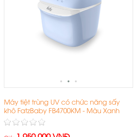
Máy tiệt trùng UV có chức năng sấy
khô FatzBaby FB4700KM - Màu Xanh