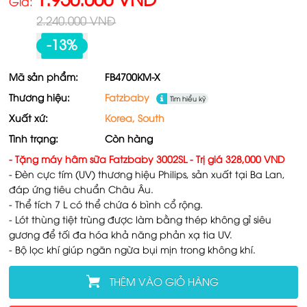
1.950.000 VNĐ
Giá:
2.240.000 VNĐ
-13%
Mã sản phẩm:
FB4700KM-X
Thương hiệu:
Fatzbaby
Tìm hiểu kỹ
Xuất xứ:
Korea, South
Tình trạng:
Còn hàng
- Tặng máy hâm sữa Fatzbaby 3002SL - Trị giá 328,000 VND
- Đèn cực tím (UV) thương hiệu Philips, sản xuất tại Ba Lan,
đáp ứng tiêu chuẩn Châu Âu.
- Thể tích 7 L có thể chứa 6 bình cổ rộng.
- Lót thùng tiệt trùng được làm bằng thép không gỉ siêu
gương để tối đa hóa khả năng phản xạ tia UV.
- Bộ lọc khí giúp ngăn ngừa bụi mịn trong không khí.
THÊM VÀO GIỎ HÀNG