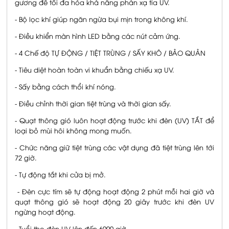
gương để tối đa hóa khả năng phản xạ tia UV.
- Bộ lọc khí giúp ngăn ngừa bụi mịn trong không khí.
- Điều khiển màn hình LED bằng các nút cảm ứng.
- 4 Chế độ TỰ ĐỘNG / TIỆT TRÙNG / SẤY KHÔ / BẢO QUẢN
- Tiêu diệt hoàn toàn vi khuẩn bằng chiếu xạ UV.
- Sấy bằng cách thổi khí nóng.
- Điều chỉnh thời gian tiệt trùng và thời gian sấy.
- Quạt thông gió luôn hoạt động trước khi đèn (UV) TẮT để
loại bỏ mùi hôi không mong muốn.
- Chức năng giữ tiệt trùng các vật dụng đã tiệt trùng lên tới
72 giờ.
- Tự động tắt khi cửa bị mở.
- Đèn cực tím sẽ tự động hoạt động 2 phút mỗi hai giờ và
quạt thông gió sẽ hoạt động 20 giây trước khi đèn UV
ngừng hoạt động.