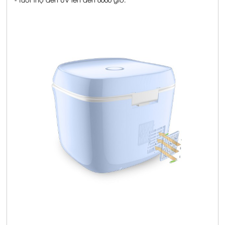
- Tuổi thọ đèn UV lên đến 6000 giờ.