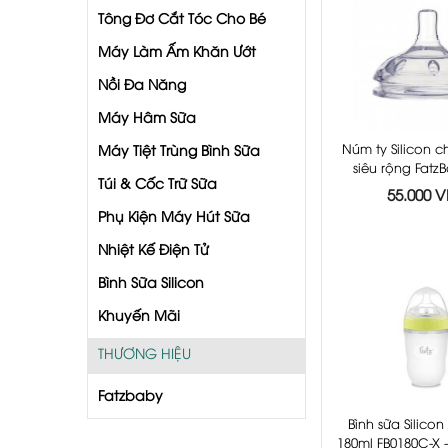
Tông Đơ Cắt Tóc Cho Bé
Máy Làm Ấm Khăn Ướt
Nồi Đa Năng
Máy Hâm Sữa
Núm ty Silicon c
Máy Tiệt Trùng Bình Sữa
siêu rộng Fatz
Túi & Cốc Trữ Sữa
FB0003
55.000 
Phụ Kiện Máy Hút Sữa
Nhiệt Kế Điện Tử
Bình Sữa Silicon
Khuyến Mãi
THƯƠNG HIỆU
Fatzbaby
Bình sữa Silicon
180ml FB0180C-X