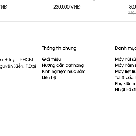
 VNĐ
230.000 VNĐ
130
150
Thông tin chung
Danh mục
a Hưng, TP.HCM
Giới thiệu
Máy hút s
Hướng dẫn đặt hàng
Máy hâm 
guyễn Xiển, P.Đại
Kinh nghiệm mua sắm
Máy tiệt t
Liên hệ
Túi & cốc t
Phụ kiện m
Nhiệt kế đ