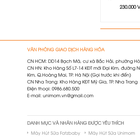
230.000
VĂN PHÒNG GIAO DỊCH HÀNG HÓA
CN HCM: DD14 Bạch Mã, cư xá Bắc Hải, phường Hò
CN HN: Kho Hàng Số L7-14 KĐT mới Đại Kim, đường N
Kim, Q.Hoàng Mai, TP. Hà Nội (Gọi trước khi đến)
CN Nha Trang: Kho Hàng KĐT Mỹ Gia, TP. Nha Trang
Điện thoại: 0986.680.500
E-mail: unimom.vn@gmail.com
DANH MỤC VÀ NHÃN HÀNG ĐƯỢC YÊU THÍCH
Máy Hút Sữa Fatzbaby
Máy Hút Sữa Unimom