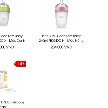
ilicon Fatz Baby
Bình sữa Silicon Fatz Baby
0C-X - Màu Xanh
240ml FB0240C-H - Màu Hồng
.000 VNĐ
234.000 VNĐ
-14%
ình Sữa Fatzbaby
oap 1