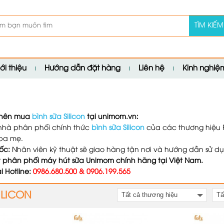
TÌM KIẾM
ới thiệu
Hướng dẫn đặt hàng
Liên hệ
Kinh nghi
h nên mua
bình sữa Silicon
tại unimom.vn:
nhà phân phối chính thức
bình sữa Silicon
của các thương hiệu F
 ba mẹ.
ốc:
Nhân viên kỹ thuật sẽ giao hàng tận nơi và hướng dẫn sử dụn
ý phân phối máy hút sữa Unimom chính hãng tại Việt Nam.
i Hotline:
0986.680.500 & 0906.199.565
ILICON
Tất cả thương hiệu
Tấ