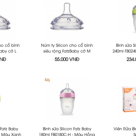
ho cổ bình
Núm ty Silicon cho cổ bình
Bình sữa S
Baby cỡ L
siêu rộng FatzBaby cỡ M
240ml FB024
C
FB0002C
VNĐ
55.000 VNĐ
234
 Fatz Baby
Bình sữa Silicon Fatz Baby
Viên Rửa B
 - Màu Xanh
180ml FB0180C-H - Màu Hồng
S