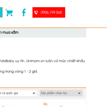
0906.199.565
ệm mua sắm
atzBaby uy tín. Unimom.vn luôn có mức chiết khấu
g trong vòng 1 - 2 giờ.
t cả quốc gia