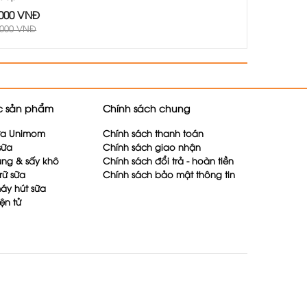
.000 VNĐ
.000 VNĐ
 sản phẩm
Chính sách chung
ữa Unimom
Chính sách thanh toán
sữa
Chính sách giao nhận
rùng & sấy khô
Chính sách đổi trả - hoàn tiền
rữ sữa
Chính sách bảo mật thông tin
áy hút sữa
iện tử