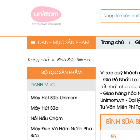
DANH MỤC SẢN PHẨM
Trang chủ
Gi
Trang chủ
»
Bình Sữa Silicon
BỘ LỌC SẢN PHẨM
Vì sao quý khác
- Giá Rẻ Nhất:
Là 
DANH MỤC
tốt nhất cho các
- Giao hàng hỏa t
Máy Hút Sữa Unimom
Unimom.vn - Đại l
Tư Vấn Miễn Phí Tạ
Máy Hút Sữa
Nồi Nấu Chậm
BÌNH SỮA S
Máy Đun Và Hâm Nước Pha
Sữa