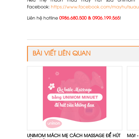
Nếu mẹ muốn mua máy hút sữa Unimom ch
Facebook:
https://www.facebook.com/mayhutsua
Liên hệ hotline
0986.680.500 & 0906.199.565
!
BÀI VIẾT LIÊN QUAN
UNIMOM MÁCH MẸ CÁCH MASSAGE ĐỂ HÚT
Mát -