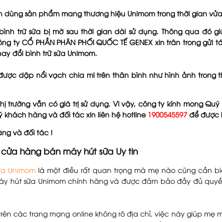
n dùng sản phẩm mang thương hiệu Unimom trong thời gian vửa
 bình trữ sữa bị mờ sau thời gian dài sử dụng. Thông qua đó 
Công ty CỔ PHẦN PHÂN PHỐI QUỐC TẾ GENEX xin trân trong gửi t
ay đổi bình trữ sữa Unimom.
 được dập nổi vạch chia ml trên thân bình như hình ảnh trong
hị trường vẫn có giá trị sử dụng. Vì vậy, công ty kính mong Q
 khách hàng và đối tác xin liên hệ hotline
1900545597
để được h
ng và đối tác !
cửa hàng bán máy hút sữa Uy tin
ữa Unimom
là một điều rất quan trọng mà mẹ nào cũng cần bi
áy hút sữa Unimom chính hãng và được đảm bảo đầy đủ quyền 
trên các trang mạng online không rõ địa chỉ, việc này giúp m