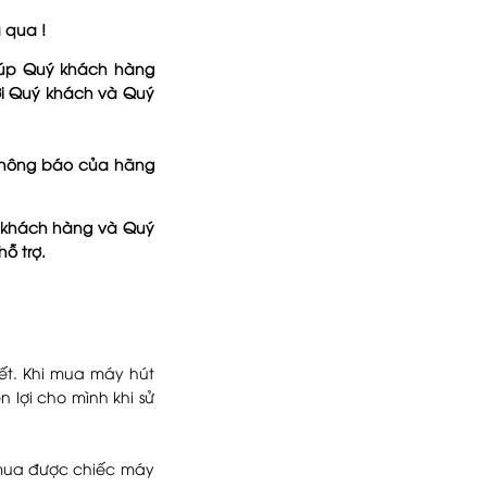
 qua !
giúp Quý khách hàng
ới Quý khách và Quý
 thông báo của hãng
uý khách hàng và Quý
ỗ trợ.
ết. Khi mua máy hút
lợi cho mình khi sử
ẹ mua được chiếc máy