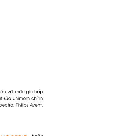
hấu với mức giá hấp
út sữa Unimom chính
ctra, Philips Avent,