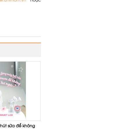
ww.unimom.vn
hoặc
 hút sữa để không