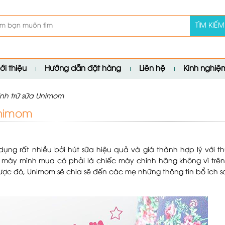
TÌM KIẾM
ới thiệu
Hướng dẫn đặt hàng
Liên hệ
Kinh nghi
ình trữ sữa Unimom
Unimom
ụng rất nhiều bởi hút sữa hiệu quả và giá thành hợp lý với t
c máy mình mua có phải là chiếc máy chính hãng không vì trên
ợc đó, Unimom sẽ chia sẽ đến các mẹ những thông tin bổ ích s