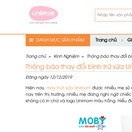
DANH MỤC SẢN PHẨM
Trang chủ
Gi
Trang chủ
»
Kinh Nghiệm
»
Thông báo thay đổi b
Thông báo thay đổi bình trữ sữa 
Đăng ngày 12/12/2019
Hiện nay,
máy hút sữa Unimom
được nhiều mẹ sử d
nay trên thị trường, nhiều mẹ đang nghi ngờ chiế
không có in chữ và logo Unimom màu hồng. Hiểu đư