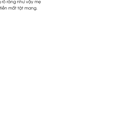
 rõ ràng như vậy mẹ
tiền mất tật mang.