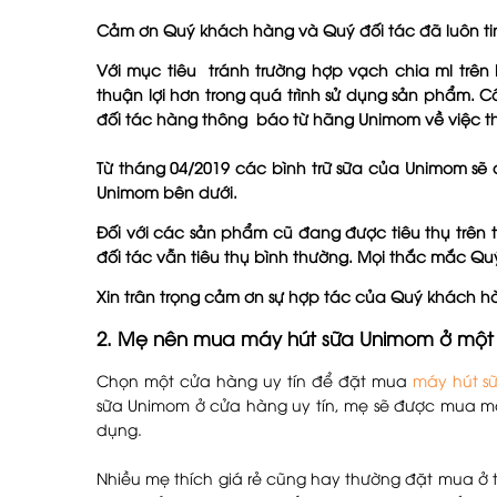
Cảm ơn Quý khách hàng và Quý đối tác đã luôn ti
Với mục tiêu tránh trường hợp vạch chia ml trên
thuận lợi hơn trong quá trình sử dụng sản phẩm. 
đối tác hàng thông báo từ hãng Unimom về việc th
Từ tháng 04/2019 các bình trữ sữa của Unimom sẽ
Unimom bên dưới.
Đối với các sản phẩm cũ đang được tiêu thụ trên t
đối tác vẫn tiêu thụ bình thường. Mọi thắc mắc Quý
Xin trân trọng cảm ơn sự hợp tác của Quý khách hà
2. Mẹ nên mua máy hút sữa Unimom ở một 
Chọn một cửa hàng uy tín để đặt mua
máy hút s
sữa Unimom ở cửa hàng uy tín, mẹ sẽ được mua m
dụng.
Nhiều mẹ thích giá rẻ cũng hay thường đặt mua ở 