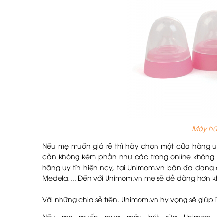
Máy hú
Nếu mẹ muốn giá rẻ thì hãy chọn một cửa hàng uy
dẫn không kém phần như các trong online không 
hãng uy tín hiện nay, tại Unimom.vn bán đa dạn
Medela,... Đến với Unimom.vn mẹ sẽ dễ dàng hơn k
Với những chia sẻ trên, Unimom.vn hy vọng sẽ giú