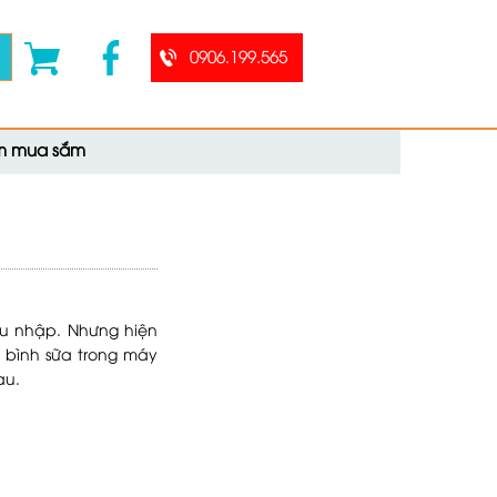
0906.199.565
ệm mua sắm
hu nhập. Nhưng hiện
 bình sữa trong máy
au.