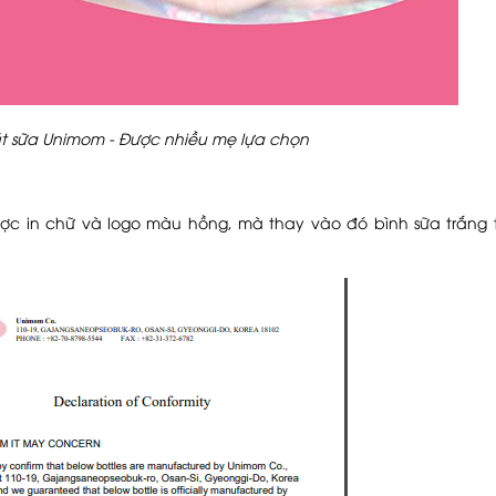
t sữa Unimom - Được nhiều mẹ lựa chọn
c in chữ và logo màu hồng, mà thay vào đó bình sữa trắng tr