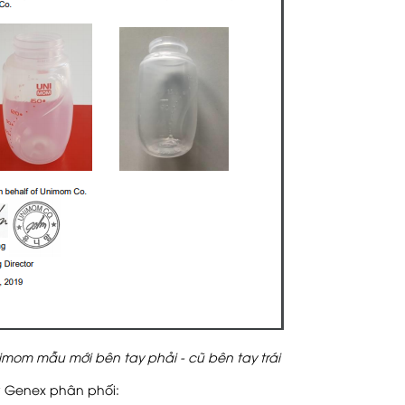
imom mẫu mới bên tay phải - cũ bên tay trái
y Genex phân phối: