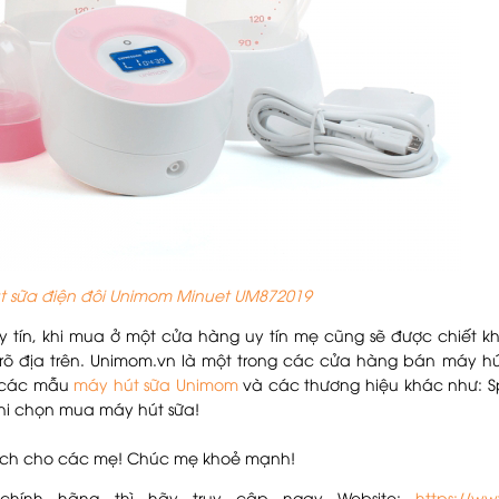
t sữa điện đôi Unimom Minuet UM872019
 tín, khi mua ở một cửa hàng uy tín mẹ cũng sẽ được chiết k
rõ địa trên. Unimom.vn là một trong các cửa hàng bán máy h
g các mẫu
máy hút sữa Unimom
và các thương hiệu khác như: Spe
hi chọn mua máy hút sữa!
p ích cho các mẹ! Chúc mẹ khoẻ mạnh!