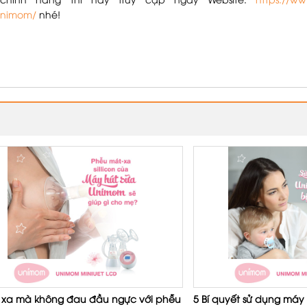
ính hãng thì hãy truy cập ngay Website:
https://w
unimom/
nhé!
 xa mà không đau đầu ngực với phễu
5 Bí quyết sử dụng máy