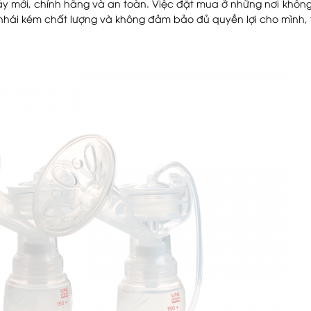
y mới, chính hãng và an toàn. Việc đặt mua ở những nơi không
hái kém chất lượng và không đảm bảo đủ quyền lợi cho mình, 