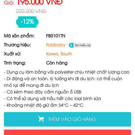
195.000 VNĐ
Giá:
220.000 VNĐ
-12%
Mã sản phẩm:
FB3101TN
Thương hiệu:
Fatzbaby
Tìm hiểu kỹ
Xuất xứ:
Korea, South
Tình trạng:
Còn hàng
- Dụng cụ làm bằng vải polyester chịu nhiệt chất lượng cao
- Di động và an toàn, lý tưởng khi đi du lịch: có thể cuộn
nhỏ lại để mang đi du lịch
- Có kèm theo đây cắm nguồn ổ USB.
- Có thể sử dụng với hầu hết các loại bình sữa
- Khoảng nhiệt độ giữ ấm 34°C ~ 42°C
THÊM VÀO GIỎ HÀNG