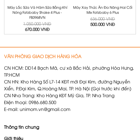
Máy Lắc Sữa Và Hâm Sữa Bằng Khí
Máy Xay Thức Ăn Đa Năng Hai Cối
Nóng Fatzbaby Shake 4 Plus -
Mix Fatzbaby 6 Plus
FB3968VN
636.000 VNĐ
1.050.000 VNĐ
500.000 VNĐ
670.000 VNĐ
VĂN PHÒNG GIAO DỊCH HÀNG HÓA
CN HCM: DD14 Bạch Mã, cư xá Bắc Hải, phường Hòa Hưng,
TP.HCM
CN HN: Kho Hàng Số L7-14 KĐT mới Đại Kim, đường Nguyễn
Xiển, P.Đại Kim, Q.Hoàng Mai, TP. Hà Nội (Gọi trước khi đến)
CN Nha Trang: Kho Hàng KĐT Mỹ Gia, TP. Nha Trang
Điện thoại: 0986.680.500
E-mail: unimom.vn@gmail.com
Thông tin chung
Giới thiệu