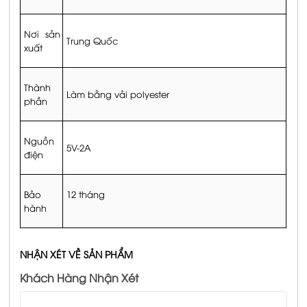
Nơi sản
Trung Quốc
xuất
Thành
Làm bằng vải polyester
phần
Nguồn
5V-2A
điện
Bảo
12 tháng
hành
NHẬN XÉT VỀ SẢN PHẨM
Khách Hàng Nhận Xét