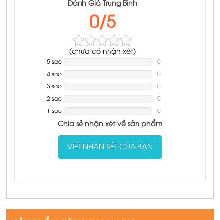
Đánh Giá Trung Bình
0/5
(
chưa có
nhận xét)
5 sao
NAN%
0
Complete
4 sao
NAN%
0
Complete
3 sao
NAN%
0
Complete
2 sao
NAN%
0
Complete
1 sao
NAN%
0
Complete
Chia sẻ nhận xét về sản phẩm
VIẾT NHẬN XÉT CỦA BẠN