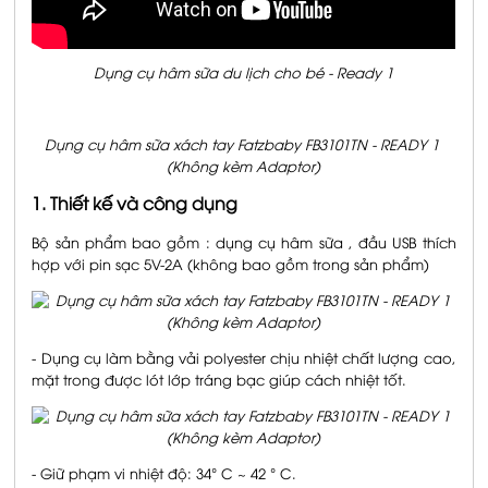
Dụng cụ hâm sữa du lịch cho bé - Ready 1
Dụng cụ hâm sữa xách tay Fatzbaby FB3101TN - READY 1
(Không kèm Adaptor)
1. Thiết kế và công dụng
Bộ sản phẩm bao gồm : dụng cụ hâm sữa , đầu USB thích
hợp với pin sạc 5V-2A (không bao gồm trong sản phẩm)
- Dụng cụ làm bằng vải polyester chịu nhiệt chất lượng cao,
mặt trong được lót lớp tráng bạc giúp cách nhiệt tốt.
- Giữ phạm vi nhiệt độ: 34° C ~ 42 ° C.