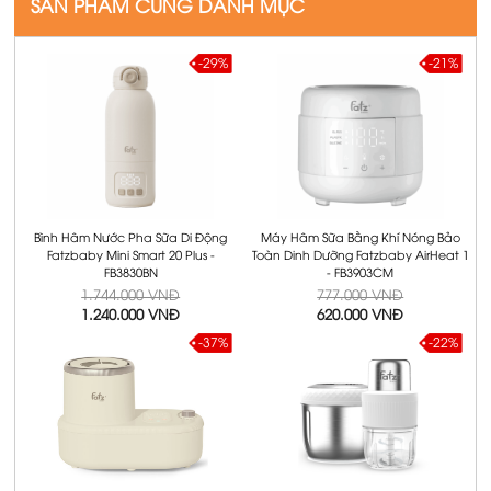
SẢN PHẨM CÙNG DANH MỤC
-29%
-21%
Bình Hâm Nước Pha Sữa Di Động
Máy Hâm Sữa Bằng Khí Nóng Bảo
Fatzbaby Mini Smart 20 Plus -
Toàn Dinh Dưỡng Fatzbaby AirHeat 1
FB3830BN
- FB3903CM
1.744.000 VNĐ
777.000 VNĐ
1.240.000 VNĐ
620.000 VNĐ
-37%
-22%