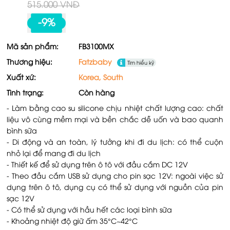
515.000 VNĐ
-9%
Mã sản phẩm:
FB3100MX
Thương hiệu:
Fatzbaby
Tìm hiểu kỹ
Xuất xứ:
Korea, South
Tình trạng:
Còn hàng
- Làm bằng cao su silicone chịu nhiệt chất lượng cao: chất
liệu vô cùng mềm mại và bền chắc dễ uốn và bao quanh
bình sữa
- Di động và an toàn, lý tưởng khi đi du lịch: có thể cuộn
nhỏ lại để mang đi du lịch
- Thiết kế để sử dụng trên ô tô với đầu cắm DC 12V
- Theo đầu cắm USB sử dụng cho pin sạc 12V: ngoài việc sử
dụng trên ô tô, dụng cụ có thể sử dụng với nguồn của pin
sạc 12V
- Có thể sử dụng với hầu hết các loại bình sữa
- Khoảng nhiệt độ giữ ấm 35°C~42°C