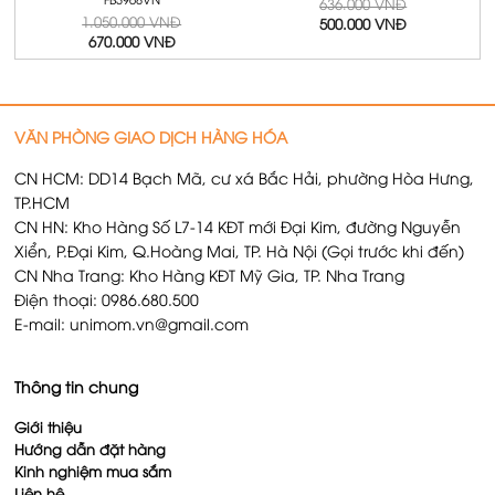
FB3968VN
636.000 VNĐ
1.050.000 VNĐ
500.000 VNĐ
670.000 VNĐ
VĂN PHÒNG GIAO DỊCH HÀNG HÓA
CN HCM: DD14 Bạch Mã, cư xá Bắc Hải, phường Hòa Hưng,
TP.HCM
CN HN: Kho Hàng Số L7-14 KĐT mới Đại Kim, đường Nguyễn
Xiển, P.Đại Kim, Q.Hoàng Mai, TP. Hà Nội (Gọi trước khi đến)
CN Nha Trang: Kho Hàng KĐT Mỹ Gia, TP. Nha Trang
Điện thoại: 0986.680.500
E-mail: unimom.vn@gmail.com
Thông tin chung
Giới thiệu
Hướng dẫn đặt hàng
Kinh nghiệm mua sắm