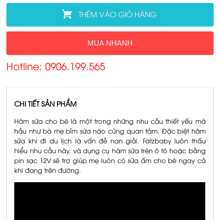
THÊM VÀO GIỎ HÀNG
MUA NHANH
Hotline: 0906.199.565
CHI TIẾT SẢN PHẨM
Hâm sữa cho bé là một trong những nhu cầu thiết yếu mà
hầu như bà mẹ bỉm sữa nào cũng quan tâm. Đặc biệt hâm
sữa khi đi du lịch là vấn đề nan giải. Fatzbaby luôn thấu
hiểu nhu cầu này, và dụng cụ hâm sữa trên ô tô hoặc bằng
pin sạc 12V sẽ trợ giúp mẹ luôn có sữa ấm cho bé ngay cả
khi đang trên đường.