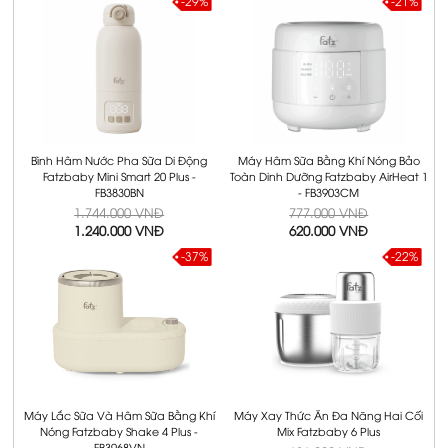
-29%
-21%
Bình Hâm Nước Pha Sữa Di Động
Máy Hâm Sữa Bằng Khí Nóng Bảo
Fatzbaby Mini Smart 20 Plus -
Toàn Dinh Dưỡng Fatzbaby AirHeat 1
FB3830BN
- FB3903CM
1.744.000 VNĐ
777.000 VNĐ
1.240.000 VNĐ
620.000 VNĐ
-37%
-22%
Máy Lắc Sữa Và Hâm Sữa Bằng Khí
Máy Xay Thức Ăn Đa Năng Hai Cối
Nóng Fatzbaby Shake 4 Plus -
Mix Fatzbaby 6 Plus