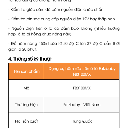
Tại sao dụng cụ không hâm nóng?
- Kiểm tra giắc cắm đã cắm nguồn điện chắc chắn
- Kiểm tra pin sạc cung cấp nguồn điện 12V hay thấp hơn
- Nguồn điện trên ô tô có đảm bảo không (nhiều trường
hợp, ô tô bị hỏng chức năng này)
- Để hâm nóng 150ml sữa từ 20 độ C lên 37 độ C cần thời
gian là 20 phút.
4. Thông số kỹ thuật
Dụng cụ hâm sữa trên ô tô Fatzbaby
Tên sản phẩm
FB3100MX
Mã
FB3100MX
Thương hiệu
Fatzbaby - Việt Nam
Nơi sản xuất
Trung Quốc