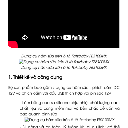
Dụng cụ hâm sữa trên ô tô Fatzbaby FB3100MX
Dụng cụ hâm sữa trên ô tô Fatzbaby FB3100MX
1. Thiết kế và công dụng
Bộ sản phẩm bao gồm : dụng cụ hâm sữa , phích cắm DC
12V và phích cắm với đầu USB thích hợp với pin sạc 12V
- Làm bằng cao su silicone chịu nhiệt chất lượng cao:
chất liệu vô cùng mềm mại và bền chắc dễ uốn và
bao quanh bình sữa
- Di động và an toàn, lý tưởng khi đi du lịch: có thể