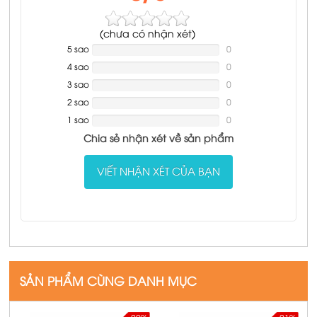
(
chưa có
nhận xét)
5 sao
NAN%
0
Complete
4 sao
NAN%
0
Complete
3 sao
NAN%
0
Complete
2 sao
NAN%
0
Complete
1 sao
NAN%
0
Complete
Chia sẻ nhận xét về sản phẩm
VIẾT NHẬN XÉT CỦA BẠN
SẢN PHẨM CÙNG DANH MỤC