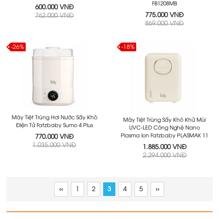
FB1208MB
600.000 VNĐ
775.000 VNĐ
762.000 VNĐ
869.000 VNĐ
-26%
-18%
Máy Tiệt Trùng Hơi Nước Sấy Khô
Máy Tiệt Trùng Sấy Khô Khử Mùi
Điện Tử Fatzbaby Sumo 4 Plus
UVC-LED Công Nghệ Nano
Plasma Ion Fatzbaby PLASMAX 11
770.000 VNĐ
1.035.000 VNĐ
1.885.000 VNĐ
2.294.000 VNĐ
‹‹
1
2
3
4
5
››