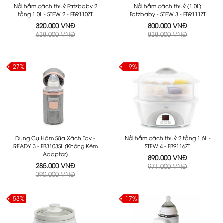
Nồi hầm cách thuỷ Fatzbaby 2
Nồi hầm cách thuỷ (1.0L)
tầng 1.0L - STEW 2 - FB9110ZT
Fatzbaby - STEW 3 - FB9111ZT
320.000 VNĐ
800.000 VNĐ
638.000 VNĐ
838.000 VNĐ
-27%
-9%
Dụng Cụ Hâm Sữa Xách Tay -
Nồi hầm cách thuỷ 2 tầng 1.6L -
READY 3 - FB3103SL (Không Kèm
STEW 4 - FB9116ZT
Adaptor)
890.000 VNĐ
285.000 VNĐ
971.000 VNĐ
390.000 VNĐ
-53%
-17%