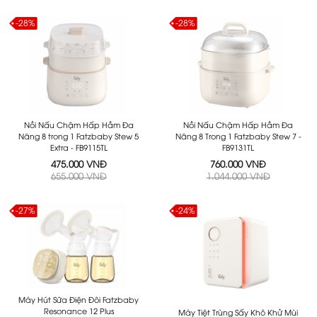
-28%
-28%
Nồi Nấu Chậm Hấp Hầm Đa
Nồi Nấu Chậm Hấp Hầm Đa
Năng 8 trong 1 Fatzbaby Stew 5
Năng 8 Trong 1 Fatzbaby Stew 7 -
Extra - FB9115TL
FB9131TL
475.000 VNĐ
760.000 VNĐ
655.000 VNĐ
1.044.000 VNĐ
-27%
-24%
Máy Hút Sữa Điện Đôi Fatzbaby
Resonance 12 Plus
Máy Tiệt Trùng Sấy Khô Khử Mùi