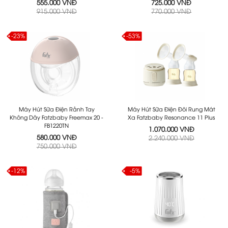
555.000 VNĐ
725.000 VNĐ
915.000 VNĐ
770.000 VNĐ
-23%
-53%
Máy Hút Sữa Điện Rảnh Tay
Máy Hút Sữa Điện Đôi Rung Mát
Không Dây Fatzbaby Freemax 20 -
Xa Fatzbaby Resonance 11 Plus
FB1220TN
1.070.000 VNĐ
580.000 VNĐ
2.240.000 VNĐ
750.000 VNĐ
-12%
-5%