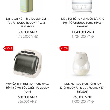
Dụng Cụ Hâm Sữa Du Lịch Cầm
Máy Tiệt Trùng Hơi Nước Sấy Khô
Tay Fatzbaby Ready 4 PLUS+ -
Điện Tử Fatzbaby Sumo 6 Plus -
FB3123WN
FB4970BT
885.000 VNĐ
1.040.000 VNĐ
1.185.000 VNĐ
1.424.000 VNĐ
-25%
-26%
Máy Úp Bình Sữa, Tiệt Trùng UVC,
Máy Hút Sữa Điện Rảnh Tay
Sấy Khô Và Bảo Quản Fatzbaby
Không Dây Fatzbaby Freemax 17 -
Tidy 5
FB1260BT
630.000 VNĐ
745.000 VNĐ
836.000 VNĐ
1.003.000 VNĐ