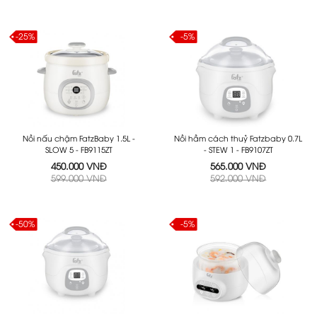
-25%
-5%
Nồi nấu chậm FatzBaby 1.5L -
Nồi hầm cách thuỷ Fatzbaby 0.7L
SLOW 5 - FB9115ZT
- STEW 1 - FB9107ZT
450.000 VNĐ
565.000 VNĐ
599.000 VNĐ
592.000 VNĐ
-50%
-5%