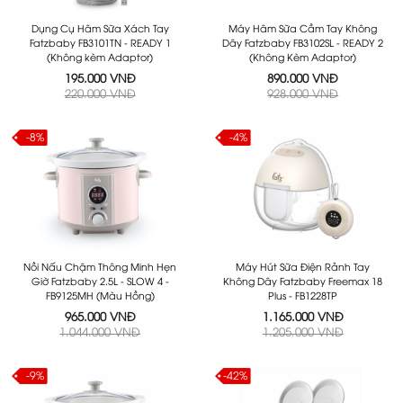
Dụng Cụ Hâm Sữa Xách Tay
Máy Hâm Sữa Cầm Tay Không
Fatzbaby FB3101TN - READY 1
Dây Fatzbaby FB3102SL - READY 2
(Không kèm Adaptor)
(Không Kèm Adaptor)
195.000 VNĐ
890.000 VNĐ
220.000 VNĐ
928.000 VNĐ
-8%
-4%
Nồi Nấu Chậm Thông Minh Hẹn
Máy Hút Sữa Điện Rảnh Tay
Giờ Fatzbaby 2.5L - SLOW 4 -
Không Dây Fatzbaby Freemax 18
FB9125MH (Màu Hồng)
Plus - FB1228TP
965.000 VNĐ
1.165.000 VNĐ
1.044.000 VNĐ
1.205.000 VNĐ
-9%
-42%