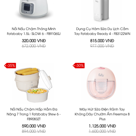
Nồi Nấu Chậm Thông Minh
Dụng Cụ Hâm Sữa Du Lịch Cầm
Fatzbaby 1.5L- SLOW 6 - FB9106SJ
Tay Fatzbaby Ready 4 - FB3122WN
320.000 VNĐ
815.000 VNĐ
672.000 VNĐ
977.000 VNĐ
-35%
-30%
Nồi Nấu Chậm Hấp Hầm Đa
Máy Hút Sữa Điện Rảnh Tay
Năng 7 Trong 1 Fatzbaby Stew 6 -
Không Dây Chườm Ấm Freemax 8
FB9083ZT
Plus
590.000 VNĐ
1.125.000 VNĐ
894.000 VNĐ
1.600.000 VNĐ