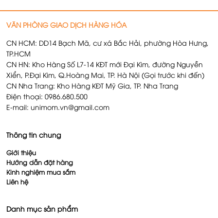
VĂN PHÒNG GIAO DỊCH HÀNG HÓA
CN HCM: DD14 Bạch Mã, cư xá Bắc Hải, phường Hòa Hưng,
TP.HCM
CN HN: Kho Hàng Số L7-14 KĐT mới Đại Kim, đường Nguyễn
Xiển, P.Đại Kim, Q.Hoàng Mai, TP. Hà Nội (Gọi trước khi đến)
CN Nha Trang: Kho Hàng KĐT Mỹ Gia, TP. Nha Trang
Điện thoại: 0986.680.500
E-mail: unimom.vn@gmail.com
Thông tin chung
Giới thiệu
Hướng dẫn đặt hàng
Kinh nghiệm mua sắm
Liên hệ
Danh mục sản phẩm