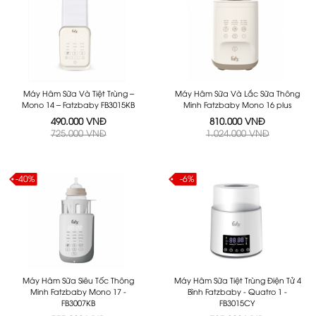
Máy Hâm Sữa Và Tiệt Trùng –
Máy Hâm Sữa Và Lắc Sữa Thông
Mono 14 – Fatzbaby FB3015KB
Minh Fatzbaby Mono 16 plus
490.000 VNĐ
810.000 VNĐ
725.000 VNĐ
1.024.000 VNĐ
-40%
-6%
Máy Hâm Sữa Siêu Tốc Thông
Máy Hâm Sữa Tiệt Trùng Điện Tử 4
Minh Fatzbaby Mono 17 -
Bình Fatzbaby - Quatro 1 -
FB3007KB
FB3015CY