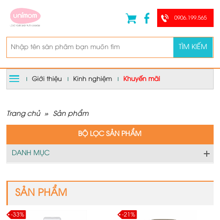
0906.199.565
TÌM KIẾM
Giới thiệu
Kinh nghiệm
Khuyến mãi
Trang chủ
»
Sản phẩm
BỘ LỌC SẢN PHẨM
DANH MỤC
SẢN PHẨM
-33%
-21%