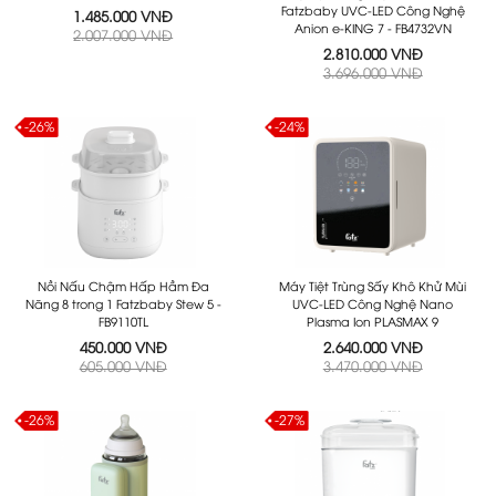
Fatzbaby UVC-LED Công Nghệ
1.485.000 VNĐ
Anion e-KING 7 - FB4732VN
2.007.000 VNĐ
2.810.000 VNĐ
3.696.000 VNĐ
-26%
-24%
Nồi Nấu Chậm Hấp Hầm Đa
Máy Tiệt Trùng Sấy Khô Khử Mùi
Năng 8 trong 1 Fatzbaby Stew 5 -
UVC-LED Công Nghệ Nano
FB9110TL
Plasma Ion PLASMAX 9
450.000 VNĐ
2.640.000 VNĐ
605.000 VNĐ
3.470.000 VNĐ
-26%
-27%