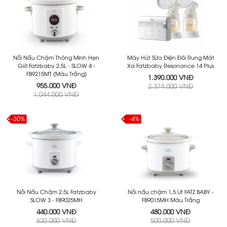
Nồi Nấu Chậm Thông Minh Hẹn
Máy Hút Sữa Điện Đôi Rung Mát
Giờ Fatzbaby 2.5L - SLOW 4 -
Xa Fatzbaby Resonance 14 Plus
FB9215MT (Màu Trắng)
1.390.000 VNĐ
955.000 VNĐ
2.374.000 VNĐ
1.044.000 VNĐ
-30%
-4%
Nồi Nấu Chậm 2.5L Fatzbaby
Nồi nấu chậm 1,5 Lít FATZ BABY -
SLOW 3 - FB9025MH
FB9015MH Màu Trắng
440.000 VNĐ
480.000 VNĐ
620.000 VNĐ
500.000 VNĐ