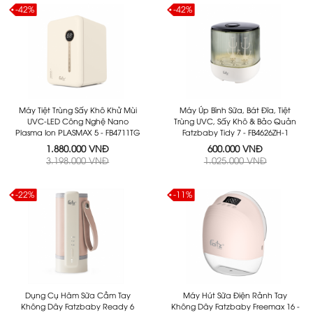
-42%
-42%
Máy Tiệt Trùng Sấy Khô Khử Mùi
Máy Úp Bình Sữa, Bát Đĩa, Tiệt
UVC-LED Công Nghệ Nano
Trùng UVC, Sấy Khô & Bảo Quản
Plasma Ion PLASMAX 5 - FB4711TG
Fatzbaby Tidy 7 - FB4626ZH-1
1.880.000 VNĐ
600.000 VNĐ
3.198.000 VNĐ
1.025.000 VNĐ
-22%
-11%
Dụng Cụ Hâm Sữa Cầm Tay
Máy Hút Sữa Điện Rảnh Tay
Không Dây Fatzbaby Ready 6
Không Dây Fatzbaby Freemax 16 -